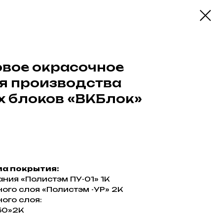
вое окрасочное
я производства
х блоков «ВКБлок»
а покрытия:
ния «Полистэм ПУ-01» 1К
го слоя «Полистэм -УР» 2К
ого слоя:
50»2К